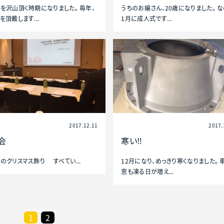
を沢山頂く時期になりました。 毎年、
うちのお嬢さん、20歳になりました。 
を頂戴します...
1月に成人式です...
2017.12.11
2017.
会
寒い‼︎
のクリスマス飾り すべてい...
12月になり、めっきり寒くなりました。 
窓も凍る日が増え...
1
2