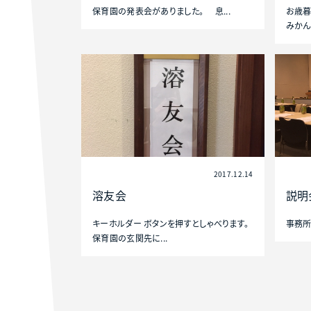
保育園の発表会がありました。 息...
お歳暮
みかん
2017.12.14
溶友会
説明
キーホルダー ボタンを押すとしゃべります。
事務所
保育園の玄関先に...