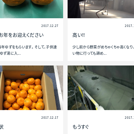
2017.12.27
2017.
お年をお迎えください
高い‼️
毎年ゆずをもらいます。 そして、子供達
少し前から野菜がめちゃくちゃ高くなり、
ゆず湯に入...
い物に行っても諦め...
2017.12.17
2017.
状
もうすぐ